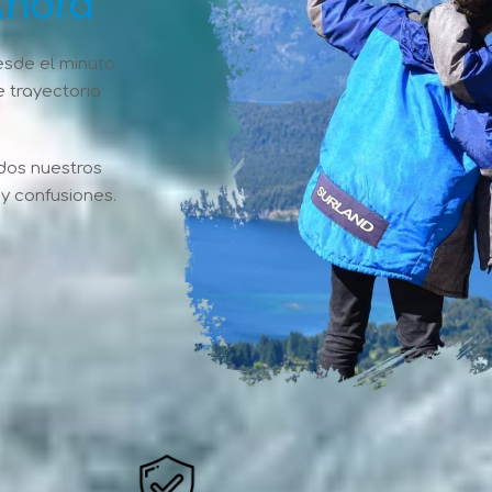
Ahora
esde el minuto
 trayectoria
dos nuestros
y confusiones.