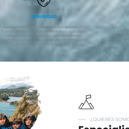
SEGURIDAD
La seguridad es nuestra maxima prioridad.
Estam
Trabajammos incansablemente apra que cada
experie
aspecto de tu viajes este cuidadosemente
por sup
planificado y supervisado, asi poder disfrutar de
tu gira con total tranquilidad.
¿QUIENES SOM