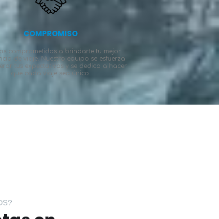
COMPROMISO
os comprometidos a brindarte tu mejor
ncia de viaje. Nuestro equipo se esfuerza
erar tus expectativas y se dedica a hacer
que cada viaje sea único.
OS?