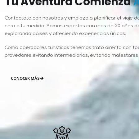
Tu Aventura Comienza
i
n
u
Contactate con nosotros y empieza a planificar el viaje d
m
i
cero a tu medida. Somos expertos con mas de 30 años de
s
explorando paises y ofreciendo experiencias únicas.
u
n
d
Como operadores turisticos tenemos trato directo con to
o
provedores evitando intermediarios, evitando malestares 
u
b
F
t
r
e
CONOCER MÁS
u
d
l
i
y
t
a
y
l
u
F
x
l
u
r
a
y
v
t