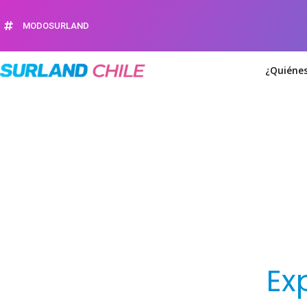
MODOSURLAND
¿Quiéne
Con
Ex