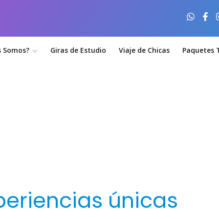
s Somos?
Giras de Estudio
Viaje de Chicas
Paquetes T
#MODOSURLAND
 nosotros siempre
periencias únicas