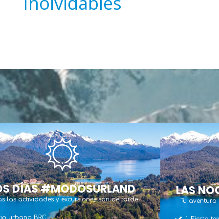
Inolvidables
CANCÚN
CARLOS PAZ
OS DÍAS #MODOSURLAND
LAS NO
s las actividades y excursiones son de tarde
Tu aventura
Trip urbano BRC
1. Fiesta 