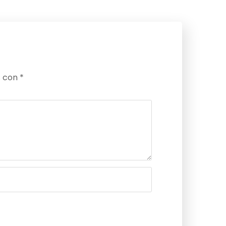
s con
*