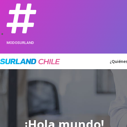
MODOSURLAND
¿Quiéne
¡Hola mundo!